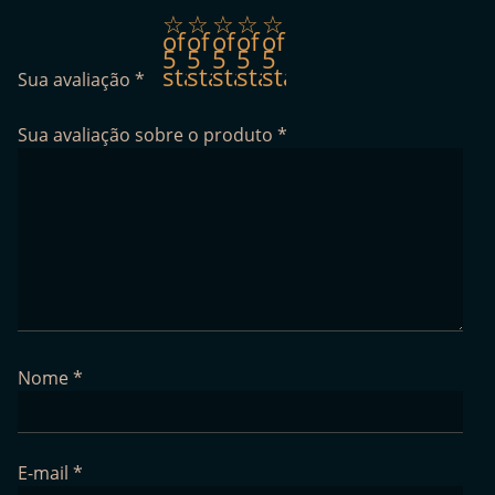
1
2
3
4
5
of
of
of
of
of
5
5
5
5
5
stars
stars
stars
stars
stars
Sua avaliação
*
Sua avaliação sobre o produto
*
Nome
*
E-mail
*