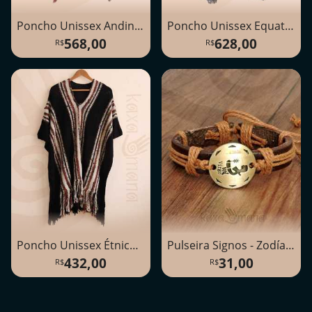
Poncho Unissex Andino Peruano
Poncho Unissex Equatoriano
568,00
628,00
Poncho Unissex Étnico Sierra Madre
Pulseira Signos - Zodíaco
432,00
31,00