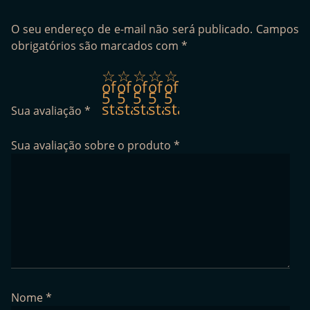
O seu endereço de e-mail não será publicado.
Campos
obrigatórios são marcados com
*
1
2
3
4
5
of
of
of
of
of
5
5
5
5
5
stars
stars
stars
stars
stars
Sua avaliação
*
Sua avaliação sobre o produto
*
Nome
*