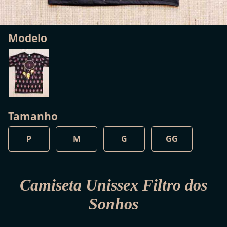
Modelo
Tamanho
P
M
G
GG
Camiseta Unissex Filtro dos
Sonhos