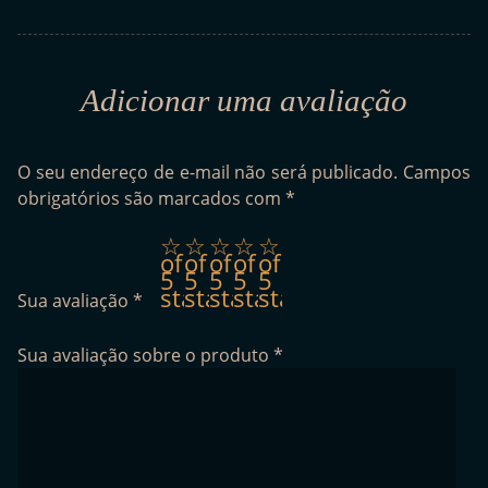
Adicionar uma avaliação
O seu endereço de e-mail não será publicado.
Campos
obrigatórios são marcados com
*
1
2
3
4
5
of
of
of
of
of
5
5
5
5
5
stars
stars
stars
stars
stars
Sua avaliação
*
Sua avaliação sobre o produto
*