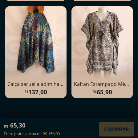
Calça saruel aladim harém, estampa folhagem
Kaftan Estampado Médio
137,00
65,90
©2016-2026
Kaxamana
65,30
R$
COMPRAR
Frete grátis acima de R$ 150,00