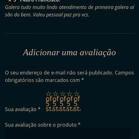
Galera tudo muito lindo atendimento de primeira galera aí
são do bem. Valeu pessoal paz pra vcs.
Adicionar uma avaliação
O seu endereço de e-mail não será publicado.
Campos
obrigatórios são marcados com
*
1
2
3
4
5
of
of
of
of
of
5
5
5
5
5
stars
stars
stars
stars
stars
Sua avaliação
*
Sua avaliação sobre o produto
*