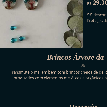
29,0
R$
5% descont
Frete grát
Brincos Árvore da 
Transmute o mal em bem com brincos cheios de delica
produzidos com elementos metálicos e orgânicos n
Descrição