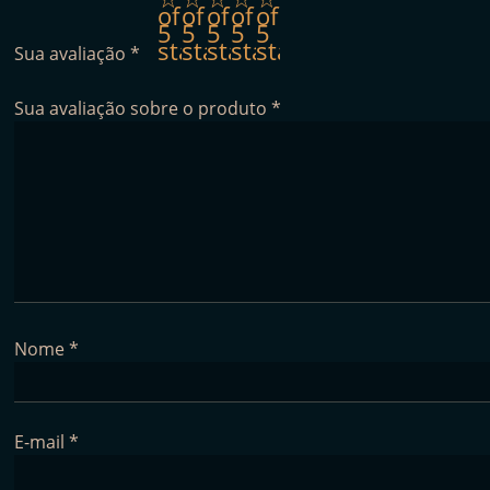
of
of
of
of
of
5
5
5
5
5
stars
stars
stars
stars
stars
Sua avaliação
*
Sua avaliação sobre o produto
*
Nome
*
E-mail
*