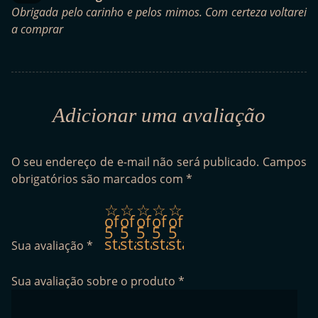
Obrigada pelo carinho e pelos mimos. Com certeza voltarei
a comprar
Adicionar uma avaliação
O seu endereço de e-mail não será publicado.
Campos
obrigatórios são marcados com
*
1
2
3
4
5
of
of
of
of
of
5
5
5
5
5
stars
stars
stars
stars
stars
Sua avaliação
*
Sua avaliação sobre o produto
*