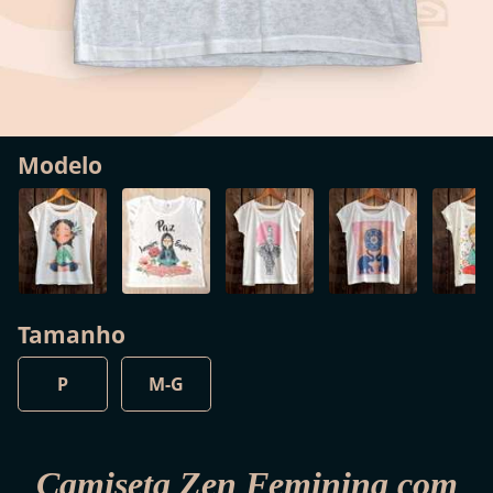
Modelo
Tamanho
P
M-G
Camiseta Zen Feminina com