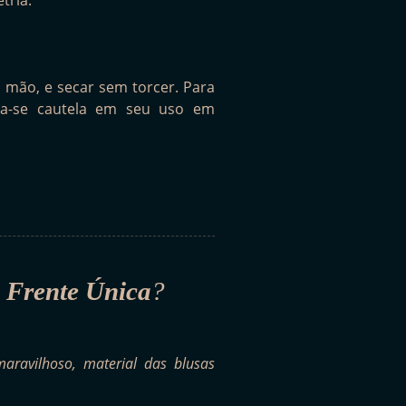
tria.
 mão, e secar sem torcer. Para
da-se cautela em seu uso em
o Frente Única
?
ravilhoso, material das blusas