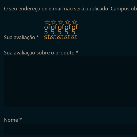
O seu endereço de e-mail não será publicado.
Campos ob
1
2
3
4
5
of
of
of
of
of
5
5
5
5
5
stars
stars
stars
stars
stars
Sua avaliação
*
Sua avaliação sobre o produto
*
Nome
*