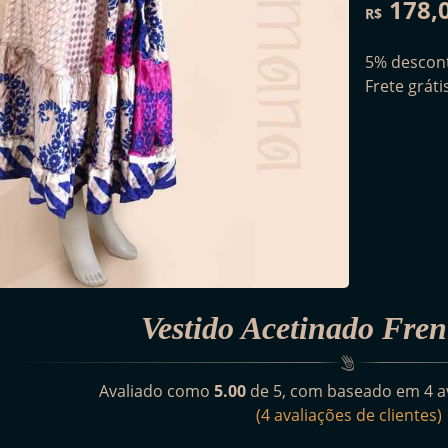
178,
R$
5% descont
Frete grát
Vestido Acetinado Fren
Avaliado como
5.00
de 5, com baseado em
4
av
(
4
avaliações de clientes)