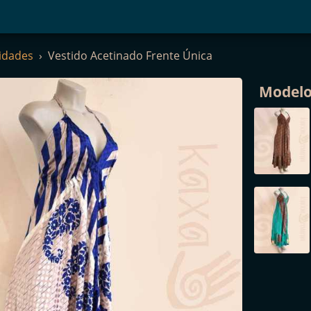
idades
Vestido Acetinado Frente Única
Model