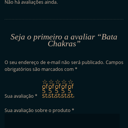
Não há avaliações ainda.
Seja o primeiro a avaliar “Bata
Chakras”
O seu endereço de e-mail não será publicado.
Campos
obrigatórios são marcados com
*
1
2
3
4
5
of
of
of
of
of
5
5
5
5
5
stars
stars
stars
stars
stars
Sua avaliação
*
Sua avaliação sobre o produto
*