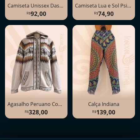
Camiseta Unissex Dashiki
Camiseta Lua e Sol Psicodélica
92,00
74,90
Agasalho Peruano Com Zíper e Capuz
Calça Indiana
328,00
139,00