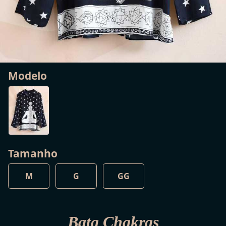
Modelo
Tamanho
M
G
GG
Bata Chakras