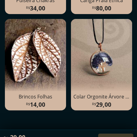
Pulseira Chakras
Canga Praia Étnica
34,00
80,00
Brincos Folhas
Colar Orgonite Árvore da Vida
14,00
29,00
©2016-2026
Kaxamana