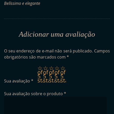
Belíssimo e elegante
Adicionar uma avaliação
O seu endereço de e-mail não será publicado.
Campos
obrigatórios são marcados com
*
1
2
3
4
5
of
of
of
of
of
5
5
5
5
5
stars
stars
stars
stars
stars
Sua avaliação
*
Sua avaliação sobre o produto
*