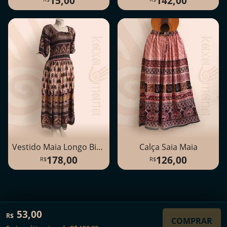
Vestido Maia Longo Bism
Calça Saia Maia
178,00
126,00
©2016-2026
Kaxamana
53,00
R$
COMPRAR