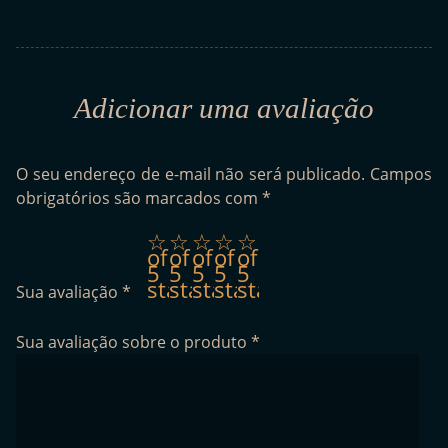
Adicionar uma avaliação
O seu endereço de e-mail não será publicado.
Campos
obrigatórios são marcados com
*
1
2
3
4
5
of
of
of
of
of
5
5
5
5
5
stars
stars
stars
stars
stars
Sua avaliação
*
Sua avaliação sobre o produto
*