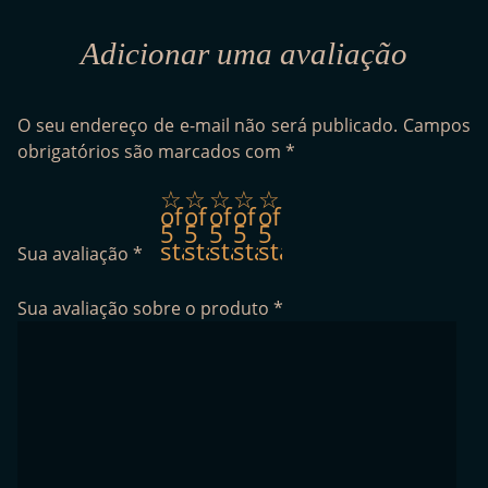
Adicionar uma avaliação
O seu endereço de e-mail não será publicado.
Campos
obrigatórios são marcados com
*
1
2
3
4
5
of
of
of
of
of
5
5
5
5
5
stars
stars
stars
stars
stars
Sua avaliação
*
Sua avaliação sobre o produto
*